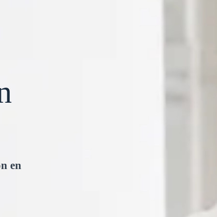
n
ón en