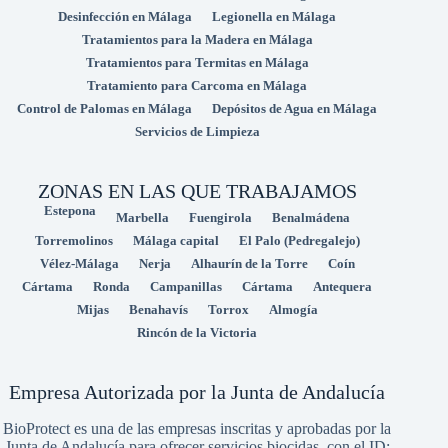
Desinfección en Málaga
Legionella en Málaga
Tratamientos para la Madera en Málaga
Tratamientos para Termitas en Málaga
Tratamiento para Carcoma en Málaga
Control de Palomas en Málaga
Depósitos de Agua en Málaga
Servicios de Limpieza
ZONAS EN LAS QUE TRABAJAMOS
Estepona
Marbella
Fuengirola
Benalmádena
Torremolinos
Málaga capital
El Palo (Pedregalejo)
Vélez-Málaga
Nerja
Alhaurín de la Torre
Coín
Cártama
Ronda
Campanillas
Cártama
Antequera
Mijas
Benahavís
Torrox
Almogía
Rincón de la Victoria
Empresa Autorizada por la Junta de Andalucía
BioProtect es una de las empresas inscritas y aprobadas por la
Junta de Andalucía para ofrecer servicios biocidas, con el ID: