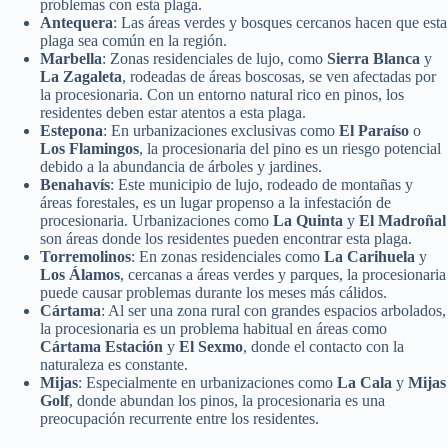
problemas con esta plaga.
Antequera
: Las áreas verdes y bosques cercanos hacen que esta
plaga sea común en la región.
Marbella
: Zonas residenciales de lujo, como
Sierra Blanca
y
La Zagaleta
, rodeadas de áreas boscosas, se ven afectadas por
la procesionaria. Con un entorno natural rico en pinos, los
residentes deben estar atentos a esta plaga.
Estepona
: En urbanizaciones exclusivas como
El Paraíso
o
Los Flamingos
, la procesionaria del pino es un riesgo potencial
debido a la abundancia de árboles y jardines.
Benahavís
: Este municipio de lujo, rodeado de montañas y
áreas forestales, es un lugar propenso a la infestación de
procesionaria. Urbanizaciones como
La Quinta
y
El Madroñal
son áreas donde los residentes pueden encontrar esta plaga.
Torremolinos
: En zonas residenciales como
La Carihuela
y
Los Álamos
, cercanas a áreas verdes y parques, la procesionaria
puede causar problemas durante los meses más cálidos.
Cártama
: Al ser una zona rural con grandes espacios arbolados,
la procesionaria es un problema habitual en áreas como
Cártama Estación
y
El Sexmo
, donde el contacto con la
naturaleza es constante.
Mijas
: Especialmente en urbanizaciones como
La Cala
y
Mijas
Golf
, donde abundan los pinos, la procesionaria es una
preocupación recurrente entre los residentes.